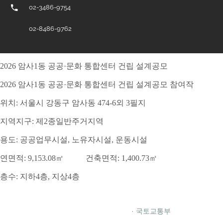
02-3486-9754
02-8486-9762
2026 암사1동 공공·문화 통합센터 건립 설계공모
2026 암사1동 공공·문화 통합센터 건립 설계공모 참여작
위치: 서울시 강동구 암사동 474-6외 3필지
지역지구: 제2종일반주거지역
용도: 공공업무시설, 노유자시설, 운동시설
연면적: 9,153.08㎡ 건축면적: 1,400.73㎡
층수: 지하4층, 지상4층
· 국토교통부